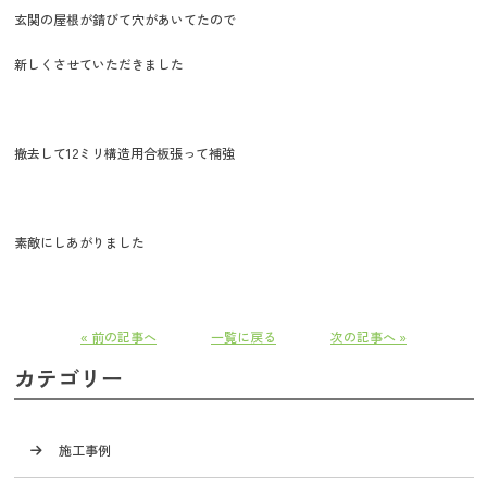
玄関の屋根が錆びて穴があいてたので
新しくさせていただきました
撤去して12ミリ構造用合板張って補強
素敵にしあがりました
« 前の記事へ
一覧に戻る
次の記事へ »
カテゴリー
施工事例