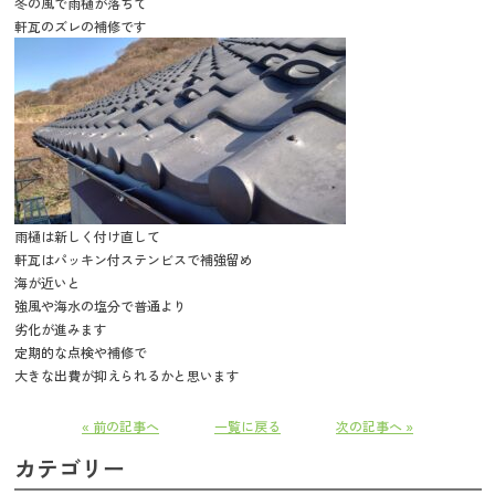
冬の風で雨樋が落ちて
軒瓦のズレの補修です
雨樋は新しく付け直して
軒瓦はパッキン付ステンビスで補強留め
海が近いと
強風や海水の塩分で普通より
劣化が進みます
定期的な点検や補修で
大きな出費が抑えられるかと思います
« 前の記事へ
一覧に戻る
次の記事へ »
カテゴリー